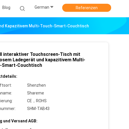
German
Blog
Referenzen
Und Kapazitivem Multi-Touch-Smart-Couchtisch
ll interaktiver Touchscreen-Tisch mit
losem Ladegerät und kapazitivem Multi-
-Smart-Couchtisch
tdetails:
ftsort:
Shenzhen
nname:
Shareme
zierung:
CE，ROHS
lnummer:
SHM-TAB43
g und Versand AGB: