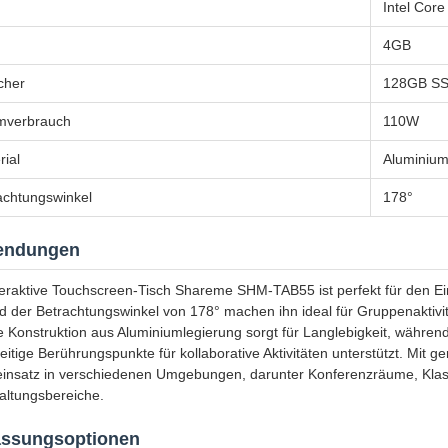
Intel Core
4GB
cher
128GB S
mverbrauch
110W
rial
Aluminium
achtungswinkel
178°
endungen
teraktive Touchscreen-Tisch Shareme SHM-TAB55 ist perfekt für den E
nd der Betrachtungswinkel von 178° machen ihn ideal für Gruppenaktivi
e Konstruktion aus Aluminiumlegierung sorgt für Langlebigkeit, während
zeitige Berührungspunkte für kollaborative Aktivitäten unterstützt. Mit
insatz in verschiedenen Umgebungen, darunter Konferenzräume, Klas
altungsbereiche.
ssungsoptionen