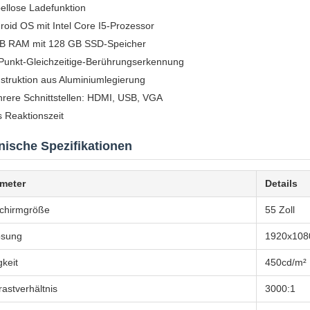
ellose Ladefunktion
roid OS mit Intel Core I5-Prozessor
B RAM mit 128 GB SSD-Speicher
Punkt-Gleichzeitige-Berührungserkennung
struktion aus Aluminiumlegierung
rere Schnittstellen: HDMI, USB, VGA
 Reaktionszeit
nische Spezifikationen
meter
Details
schirmgröße
55 Zoll
ösung
1920x108
gkeit
450cd/m²
rastverhältnis
3000:1