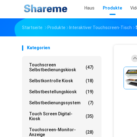
Haus
Produkte
Vid
Startseite
Produkte
Interaktiver Touchscreen-Tisch
Kategorien
Touchscreen
(47)
Selbstbedienungskiosk
Selbstkontrolle Kiosk
(18)
Selbstbestellungskiosk
(19)
Selbstbedienungssystem
(7)
Touch Screen Digital-
(35)
Kiosk
Touchscreen-Monitor-
(28)
Anzeige