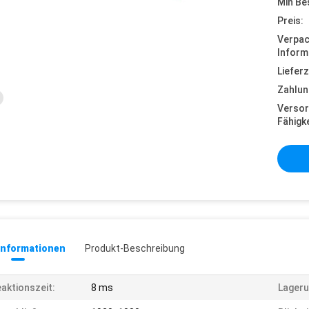
Min Be
Preis:
Verpa
Inform
Lieferz
Zahlun
Versor
Fähigke
informationen
Produkt-Beschreibung
aktionszeit:
8 ms
Lageru