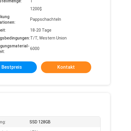
stellmenge:
1
1200$
ckung
Pappschachteln
ationen:
eit:
18-20 Tage
gsbedingungen:
T/T, Western Union
gungsmaterial-
6000
it:
Bestpreis
Kontakt
ng:
SSD 128GB