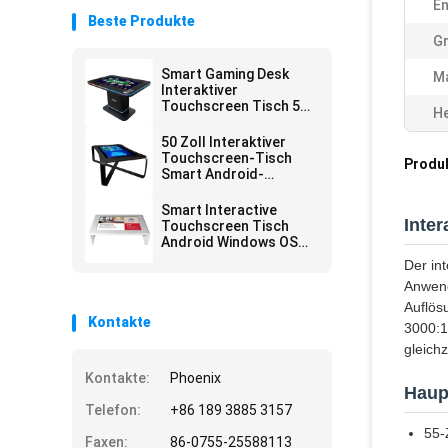
En
Beste Produkte
G
Smart Gaming Desk
Ma
Interaktiver
Touchscreen Tisch 500
He
Nits Für
Einkaufszentrum
50 Zoll Interaktiver
Touchscreen-Tisch
Produ
Smart Android-
Spieltisch
Smart Interactive
Inte
Touchscreen Tisch
Android Windows OS
LCD Kaffeetisch
Der int
Anwend
Auflös
Kontakte
3000:1
gleich
Kontakte:
Phoenix
Haup
Telefon:
+86 189 3885 3157
55-
Faxen:
86-0755-25588113