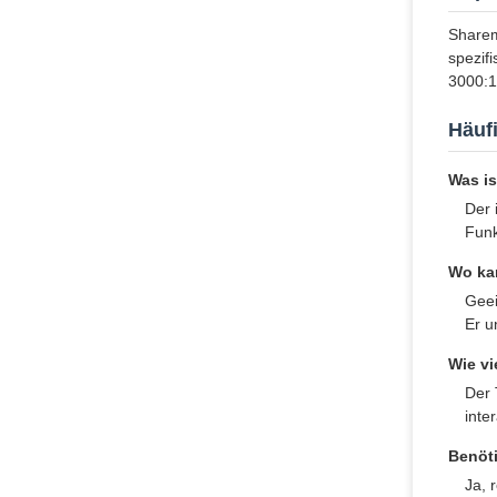
Sharem
spezif
3000:1
Häufi
Was is
Der 
Funk
Wo ka
Geei
Er u
Wie vi
Der 
inte
Benöti
Ja, 