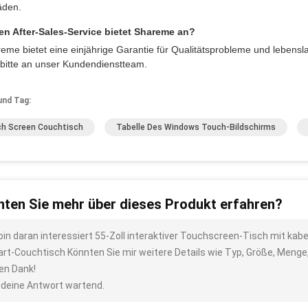
äden.
n After-Sales-Service bietet Shareme an?
eme bietet eine einjährige Garantie für Qualitätsprobleme und leben
 bitte an unser Kundendienstteam.
und Tag:
h Screen Couchtisch
Tabelle Des Windows Touch-Bildschirms
ten Sie mehr über dieses Produkt erfahren?
 bin daran interessiert 55-Zoll interaktiver Touchscreen-Tisch mit ka
rt-Couchtisch Könnten Sie mir weitere Details wie Typ, Größe, Menge
len Dank!
 deine Antwort wartend.