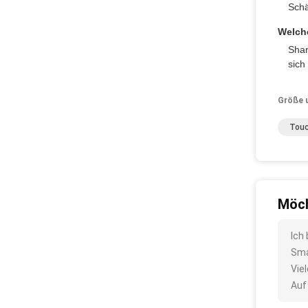
Sch
Welche
Shar
sich
Größe 
Touc
Möch
Ich
Sma
Vie
Auf