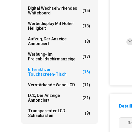
Digital Wechselwirkendes
(15)
Whiteboard
Werbedisplay Mit Hoher
(18)
Helligkeit
Aufzug, Der Anzeige
(8)
Annonciert
Werbung- Im
(17)
Freienbildschirmanzeige
Interaktiver
(16)
Touchscreen-Tisch
Verstärkende Wand LCD
(11)
LCD, Der Anzeige
(31)
Annonciert
Detail
Transparenter LCD-
(9)
Schaukasten
Re