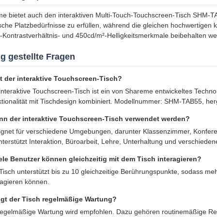
e bietet auch den interaktiven Multi-Touch-Touchscreen-Tisch SHM-TA
ische Platzbedürfnisse zu erfüllen, während die gleichen hochwertigen 
-Kontrastverhältnis- und 450cd/m²-Helligkeitsmerkmale beibehalten we
g gestellte Fragen
t der interaktive Touchscreen-Tisch?
interaktive Touchscreen-Tisch ist ein von Shareme entwickeltes Techno
tionalität mit Tischdesign kombiniert. Modellnummer: SHM-TAB55, herg
nn der interaktive Touchscreen-Tisch verwendet werden?
gnet für verschiedene Umgebungen, darunter Klassenzimmer, Konferen
nterstützt Interaktion, Büroarbeit, Lehre, Unterhaltung und verschie
ele Benutzer können gleichzeitig mit dem Tisch interagieren?
Tisch unterstützt bis zu 10 gleichzeitige Berührungspunkte, sodass meh
ragieren können.
gt der Tisch regelmäßige Wartung?
regelmäßige Wartung wird empfohlen. Dazu gehören routinemäßige Rei