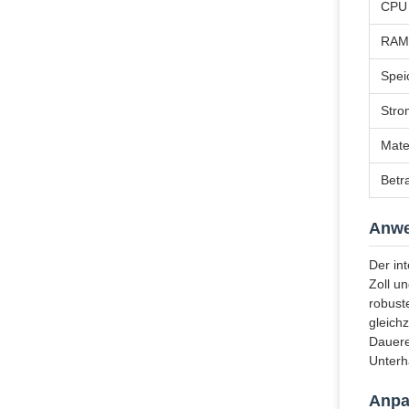
CPU
RAM
Spei
Stro
Mate
Betr
Anw
Der in
Zoll u
robust
gleich
Dauere
Unterh
Anpa