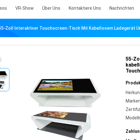
eos
VR-Show
Über Uns
Kontaktiere Uns
Nachrichten
55-Zoll Interaktiver Touchscreen-Tisch Mit Kabellosem Ladegerät 
55-Zo
kabel
Touch
Produk
Herkun
Marke
Zertifi
Model
Zahlun