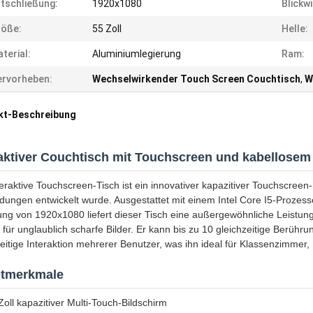
tschließung:
1920x1080
Blickwi
röße:
55 Zoll
Helle:
terial:
Aluminiumlegierung
Ram:
rvorheben:
Wechselwirkender Touch Screen Couchtisch
,
W
kt-Beschreibung
raktiver Couchtisch mit Touchscreen und kabellose
eraktive Touchscreen-Tisch ist ein innovativer kapazitiver Touchscreen-Sc
ungen entwickelt wurde. Ausgestattet mit einem Intel Core I5-Prozes
ung von 1920x1080 liefert dieser Tisch eine außergewöhnliche Leistun
 für unglaublich scharfe Bilder. Er kann bis zu 10 gleichzeitige Berüh
zeitige Interaktion mehrerer Benutzer, was ihn ideal für Klassenzimm
tmerkmale
Zoll kapazitiver Multi-Touch-Bildschirm