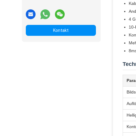
Kab
And
4 G
10-
Kontakt
Kon
Meh
8ms
Tech
Para
Bild
Aufl
Helli
Kont