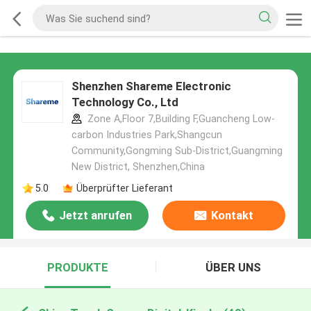
Shenzhen Shareme Electronic
Technology Co., Ltd
Zone A,Floor 7,Building F,Guancheng Low-
carbon Industries Park,Shangcun
Community,Gongming Sub-District,Guangming
New District, Shenzhen,China
5.0
Überprüfter Lieferant
Jetzt anrufen
Kontakt
PRODUKTE
ÜBER UNS