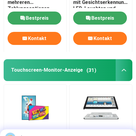
mehreren
mit Gesichtserkennung,
Zahlungsoptionen,
LED-Leuchten und
Barcode-Scanner und
21,5/24/27 Zoll-
Bestpreis
Bestpreis
LED-Leuchten,
Bildschirm
Touchscreen-Kiosk
Kontakt
Kontakt
Touchscreen-Monitor-Anzeige
(31)
32 Zoll Kapazitiv-
22 Zoll IR Touchscreen