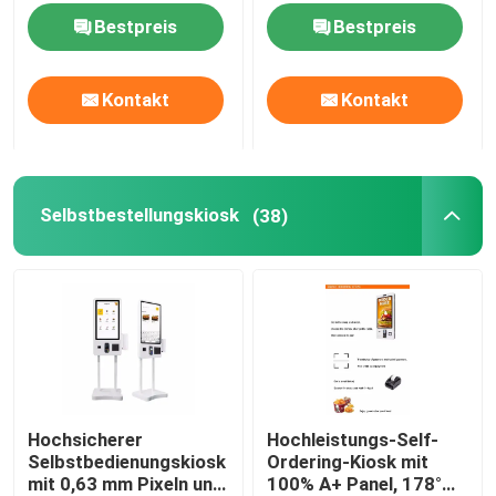
Leuchten für eine
Betriebssystem für
Bestpreis
Bestpreis
verbesserte
sicheren Zugriff
Besucherverwaltung
Kontakt
Kontakt
Selbstbestellungskiosk
(38)
Hochsicherer
Hochleistungs-Self-
Selbstbedienungskiosk
Ordering-Kiosk mit
mit 0,63 mm Pixeln und
100% A+ Panel, 178°