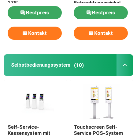
178°
Betrachtungswinkel
Betrachtungswinkel für
und staub- und
Bestpreis
Bestpreis
sichere Transaktionen
vandalismusgeschützten
Merkmalen
Kontakt
Kontakt
Selbstbedienungssystem
(10)
Self-Service-
Touchscreen Self-
Kassensystem mit
Service POS-System