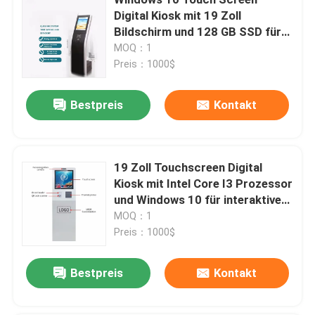
Digital Kiosk mit 19 Zoll
Bildschirm und 128 GB SSD für
Fordern Sie ein Zitat
interaktiven Selbstbedienung
MOQ：1
Preis：1000$
Touchscreen Selbstbedienungskiosk
Bestpreis
Kontakt
Selbstkontrolle Kiosk
19 Zoll Touchscreen Digital
Selbstbestellungskiosk
Kiosk mit Intel Core I3 Prozessor
und Windows 10 für interaktiven
Selbstbedienungssystem
Selbstbedienung
MOQ：1
Preis：1000$
Touch Screen Digital-Kiosk
Bestpreis
Kontakt
Touchscreen-Monitor-Anzeige