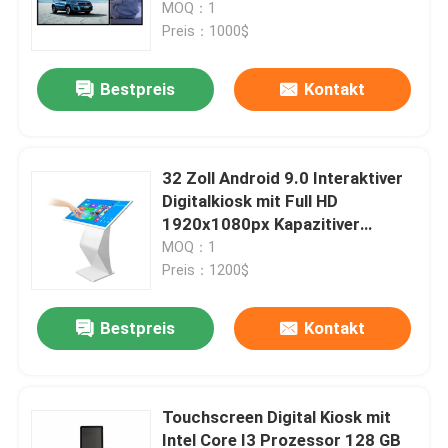
kapazitivem Touch-Display
MOQ：1
Preis：1000$
Bestpreis
Kontakt
32 Zoll Android 9.0 Interaktiver
Digitalkiosk mit Full HD
1920x1080px Kapazitiver
Touchscreen
MOQ：1
Preis：1200$
Haus
Bestpreis
Kontakt
Produkte
Touchscreen Digital Kiosk mit
Intel Core I3 Prozessor 128 GB
Videos