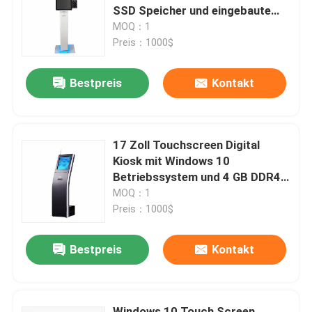
SSD Speicher und eingebaute
Lautsprecher
MOQ：1
VR-Show
Preis：1000$
Bestpreis
Kontakt
Über uns
Fabrik-Ausflug
17 Zoll Touchscreen Digital
Kiosk mit Windows 10
Qualitätskontrolle
Betriebssystem und 4 GB DDR4-
Speicher für Self-Service-
MOQ：1
Anwendungen
Preis：1000$
Kontaktiere uns
Bestpreis
Kontakt
Nachrichten
Blog
Windows 10 Touch Screen