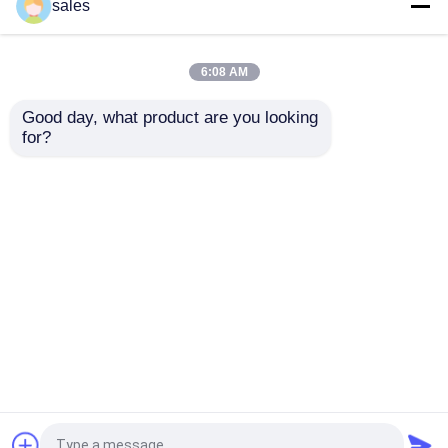
Touchscreen-Monitor-
Monitor Display All-in-
sales
Display mit IP55 für
One PC mit IP65
Kiosk-Anwendungen
wasserdichtem
interaktiven
6:08 AM
Bestpreis
Bestpreis
Flachbildschirm
Good day, what product are you looking 
for?
Kontakt
Kontakt
Sehen Sie mehr an
Startseite
Über uns
Kontakt
Desktop Site
Sitemap
Datenschutz-Bestimmungen
Qualität
Touchscreen Selbstbedienungskiosk
China Fabrik.Copyright © 2026 Shenzhen