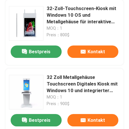
32-Zoll-Touchscreen-Kiosk mit
Digital wechselwirkendes Whiteboard
Windows 10 OS und
Metallgehäuse für interaktive
digitale Displays
MOQ：1
Werbedisplay mit hoher Helligkeit
Preis：800$
Aufzug, der Anzeige annonciert
Bestpreis
Kontakt
Werbung- im Freienbildschirmanzeige
32 Zoll Metallgehäuse
Touchscreen Digitales Kiosk mit
Interaktiver Touchscreen-Tisch
Windows 10 und integrierter
Tastaturmaus
MOQ：1
Preis：900$
Verstärkende Wand LCD
Bestpreis
Kontakt
LCD, der Anzeige annonciert