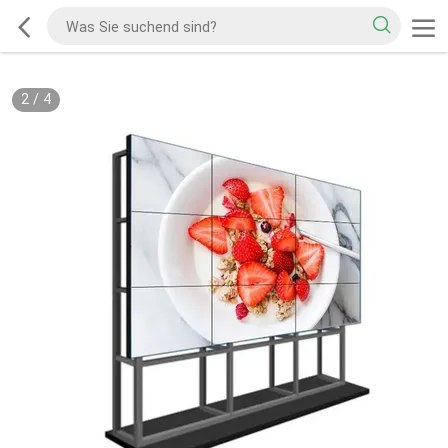
2
/
4