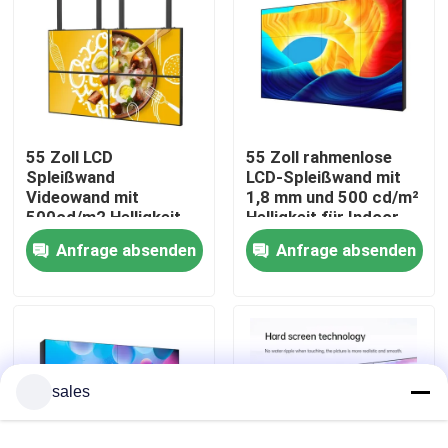
VR-Show
Über uns
55 Zoll LCD
55 Zoll rahmenlose
Spleißwand
LCD-Spleißwand mit
Fabrik-Ausflug
Videowand mit
1,8 mm und 500 cd/m²
500cd/m2 Helligkeit
Helligkeit für Indoor-
und 1920*1080
Videowände
Qualitätskontrolle
Anfrage absenden
Anfrage absenden
Auflösung für
Schaufenster
Kontaktiere uns
Nachrichten
sales
Blog