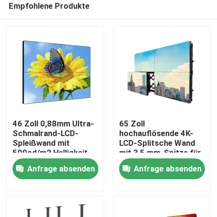
Empfohlene Produkte
46 Zoll 0,88mm Ultra-
65 Zoll
Schmalrand-LCD-
hochauflösende 4K-
Spleißwand mit
LCD-Splitsche Wand
500cd/m2 Helligkeit
mit 3,5 mm-Spitze für
Haus
und Wandmontage
Hochdefinitions-
Anfrage absenden
Anfrage absenden
Videowandbildschirme
Produkte
Videos