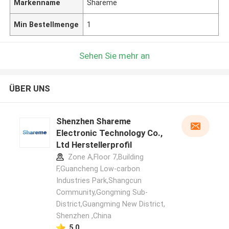
Markenname
Shareme
Min Bestellmenge
1
Sehen Sie mehr an
ÜBER UNS
Shenzhen Shareme
Electronic Technology Co.,
Ltd Herstellerprofil
Zone A,Floor 7,Building
F,Guancheng Low-carbon
Industries Park,Shangcun
Community,Gongming Sub-
District,Guangming New District,
Shenzhen ,China
5.0