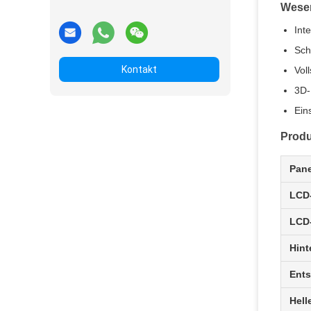
Wesen
Int
Sch
Kontakt
Vol
3D-
Ein
Produ
Pane
LCD
LCD-
Hint
Ents
Hell