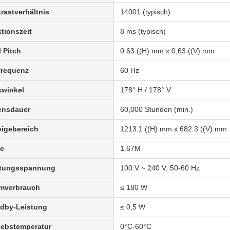
rastverhältnis
14001 (typisch)
tionszeit
8 ms (typisch)
l Pitch
0.63 ((H) mm x 0,63 ((V) mm
frequenz
60 Hz
kwinkel
178° H / 178° V
ensdauer
60,000 Stunden (min.)
igebereich
1213.1 ((H) mm x 682.3 ((V) mm
be
1.67M
stungsspannung
100 V ~ 240 V, 50-60 Hz
omverbrauch
≤ 180 W
dby-Leistung
≤ 0,5 W
iebstemperatur
0°C-60°C