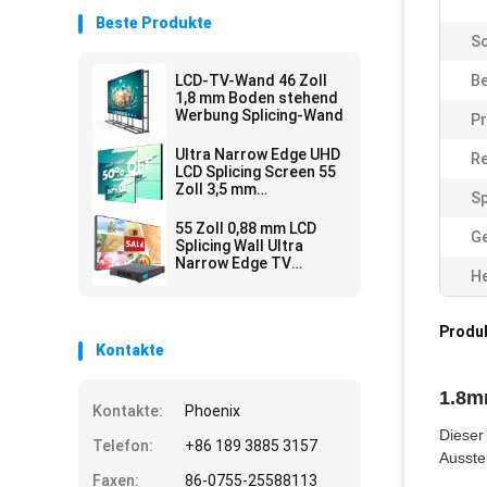
Beste Produkte
Sc
LCD-TV-Wand 46 Zoll
Be
1,8 mm Boden stehend
Werbung Splicing-Wand
Pr
Ultra Narrow Edge UHD
Re
LCD Splicing Screen 55
Zoll 3,5 mm
Sp
Innenvideowandbildschirm
55 Zoll 0,88 mm LCD
Ge
Splicing Wall Ultra
Narrow Edge TV
He
Wandprozessor
Controller
Produ
Kontakte
1.8m
Kontakte:
Phoenix
Dieser
Telefon:
+86 189 3885 3157
Ausste
Faxen:
86-0755-25588113