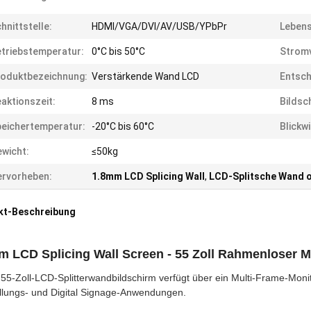
hnittstelle:
HDMI/VGA/DVI/AV/USB/YPbPr
Lebens
triebstemperatur:
0°C bis 50°C
Strom
oduktbezeichnung:
Verstärkende Wand LCD
Entsch
aktionszeit:
8 ms
Bildsc
eichertemperatur:
-20°C bis 60°C
Blickwi
wicht:
≤50kg
rvorheben:
1.8mm LCD Splicing Wall
,
LCD-Splitsche Wand 
kt-Beschreibung
m LCD Splicing Wall Screen - 55 Zoll Rahmenloser M
 55-Zoll-LCD-Splitterwandbildschirm verfügt über ein Multi-Frame-Monit
llungs- und Digital Signage-Anwendungen.