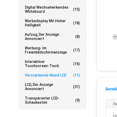
Digital Wechselwirkendes
(15)
Whiteboard
Werbedisplay Mit Hoher
(18)
Helligkeit
Aufzug, Der Anzeige
(8)
Annonciert
Werbung- Im
(17)
Freienbildschirmanzeige
Interaktiver
(16)
Touchscreen-Tisch
Verstärkende Wand LCD
(11)
LCD, Der Anzeige
(31)
Annonciert
Detail
Transparenter LCD-
(9)
Schaukasten
He
Lu