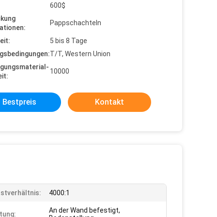
600$
ckung
Pappschachteln
ationen:
eit:
5 bis 8 Tage
gsbedingungen:
T/T, Western Union
gungsmaterial-
10000
it:
Bestpreis
Kontakt
stverhältnis:
4000:1
An der Wand befestigt,
htung: