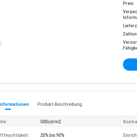
Preis:
Verpa
Inform
Lieferz
Zahlun
Versor
Fähigke
informationen
Produkt-Beschreibung
lle:
500cd/m2
Kontra
ftfeuchtigkeit:
20% bis 90%
Einric