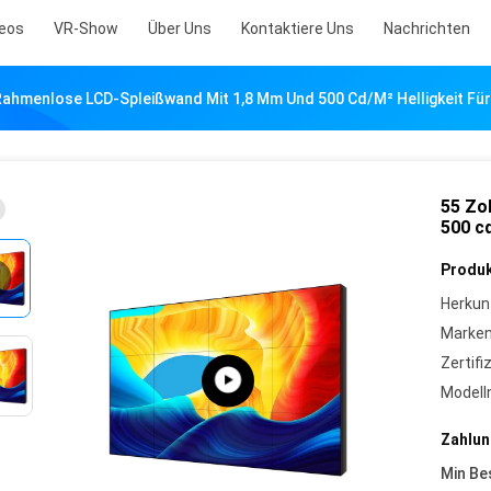
eos
VR-Show
Über Uns
Kontaktiere Uns
Nachrichten
 Rahmenlose LCD-Spleißwand Mit 1,8 Mm Und 500 Cd/m² Helligkeit F
55 Zo
500 c
Produk
Herkun
Marke
Zertifi
Model
Zahlun
Min Be