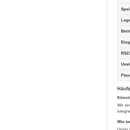
Spei
Lage
Betr
Ein
RS2
Umr
Flas
Häufi
Könnte
Wir si
integr
Wie la
Unser 