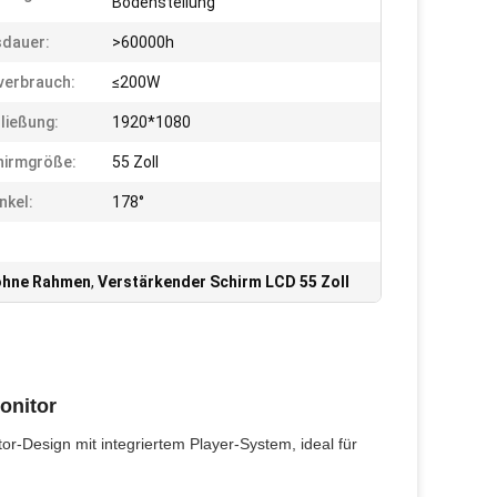
Bodenstellung
dauer:
>60000h
verbrauch:
≤200W
ließung:
1920*1080
hirmgröße:
55 Zoll
nkel:
178°
ohne Rahmen
,
Verstärkender Schirm LCD 55 Zoll
onitor
or-Design mit integriertem Player-System, ideal für