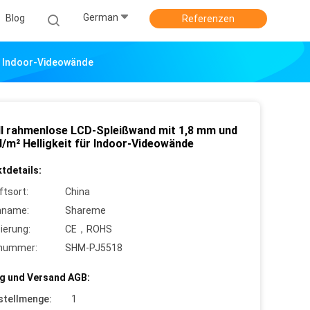
German
Blog
Referenzen
ür Indoor-Videowände
ll rahmenlose LCD-Spleißwand mit 1,8 mm und
d/m² Helligkeit für Indoor-Videowände
tdetails:
ftsort:
China
nname:
Shareme
zierung:
CE，ROHS
lnummer:
SHM-PJ5518
g und Versand AGB:
stellmenge:
1