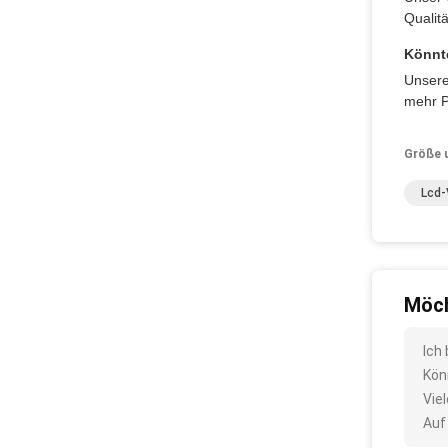
Qualit
Könnt
Unsere
mehr P
Größe 
Lcd
Möch
Ich
Kön
Vie
Auf