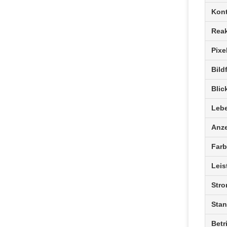
Kont
Reak
Pixe
Bild
Blic
Leb
Anze
Far
Lei
Str
Stan
Betr