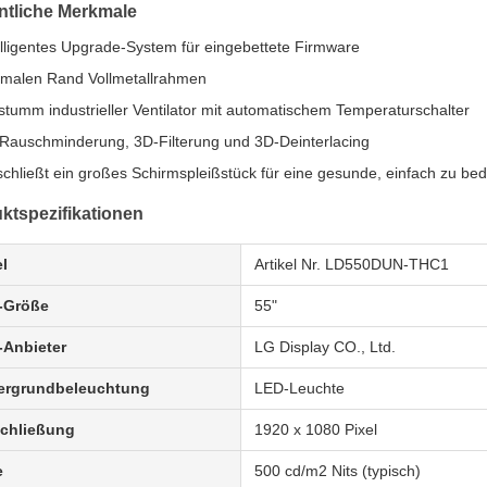
tliche Merkmale
elligentes Upgrade-System für eingebettete Firmware
malen Rand Vollmetallrahmen
lstumm industrieller Ventilator mit automatischem Temperaturschalter
Rauschminderung, 3D-Filterung und 3D-Deinterlacing
schließt ein großes Schirmspleißstück für eine gesunde, einfach zu bed
ktspezifikationen
l
Artikel Nr. LD550DUN-THC1
-Größe
55"
Anbieter
LG Display CO., Ltd.
ergrundbeleuchtung
LED-Leuchte
chließung
1920 x 1080 Pixel
e
500 cd/m2 Nits (typisch)