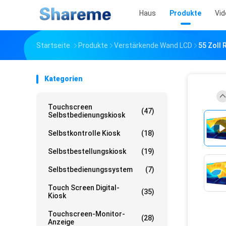
Haus
Produkte
Vid
Startseite
Produkte
Verstärkende Wand LCD
55 Zoll
Kategorien
Touchscreen
(47)
Selbstbedienungskiosk
Selbstkontrolle Kiosk
(18)
Selbstbestellungskiosk
(19)
Selbstbedienungssystem
(7)
Touch Screen Digital-
(35)
Kiosk
Touchscreen-Monitor-
(28)
Anzeige