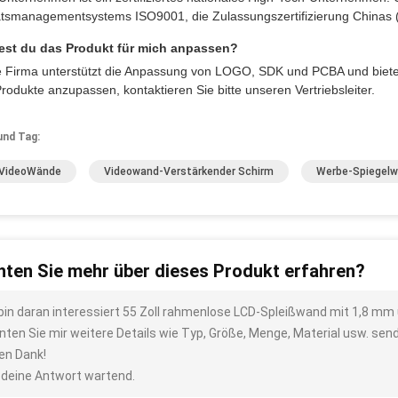
ätsmanagementsystems ISO9001, die Zulassungszertifizierung Chinas 
est du das Produkt für mich anpassen?
 Firma unterstützt die Anpassung von LOGO, SDK und PCBA und bietet 
rodukte anzupassen, kontaktieren Sie bitte unseren Vertriebsleiter.
und Tag:
-VideoWände
Videowand-Verstärkender Schirm
Werbe-Spiegel
ten Sie mehr über dieses Produkt erfahren?
 bin daran interessiert 55 Zoll rahmenlose LCD-Spleißwand mit 1,8 mm
nten Sie mir weitere Details wie Typ, Größe, Menge, Material usw. sen
len Dank!
 deine Antwort wartend.