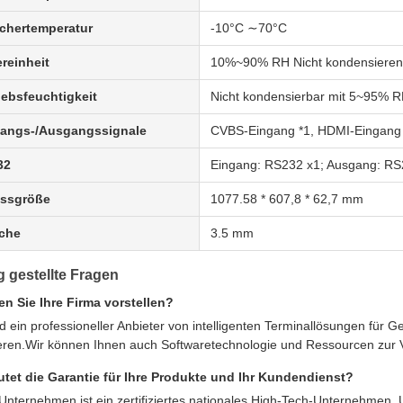
chertemperatur
-10°C ∼70°C
reinheit
10%~90% RH Nicht kondensiere
iebsfeuchtigkeit
Nicht kondensierbar mit 5~95% 
gangs-/Ausgangssignale
CVBS-Eingang *1, HDMI-Eingang 
32
Eingang: RS232 x1; Ausgang: RS
issgröße
1077.58 * 607,8 * 62,7 mm
che
3.5 mm
g gestellte Fragen
n Sie Ihre Firma vorstellen?
nd ein professioneller Anbieter von intelligenten Terminallösungen für 
ieren.Wir können Ihnen auch Softwaretechnologie und Ressourcen zur V
utet die Garantie für Ihre Produkte und Ihr Kundendienst?
Unternehmen ist ein zertifiziertes nationales High-Tech-Unternehmen. 