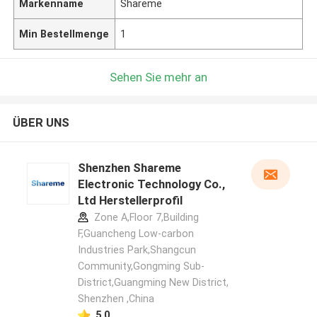
Markenname
Shareme
Min Bestellmenge
1
Sehen Sie mehr an
ÜBER UNS
Shenzhen Shareme
Electronic Technology Co.,
Ltd Herstellerprofil
Zone A,Floor 7,Building
F,Guancheng Low-carbon
Industries Park,Shangcun
Community,Gongming Sub-
District,Guangming New District,
Shenzhen ,China
5.0