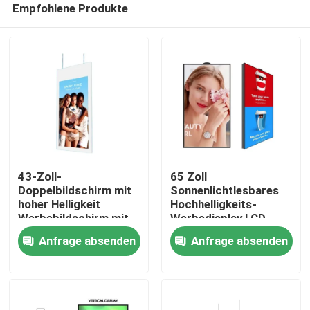
Empfohlene Produkte
43-Zoll-
65 Zoll
Doppelbildschirm mit
Sonnenlichtlesbares
hoher Helligkeit
Hochhelligkeits-
Werbebildschirm mit
Werbedisplay LCD-
Haus
700 Nits hängendem
Bildschirm Panel mit
Anfrage absenden
Anfrage absenden
Fenstermonitor
2500 cd/m² Helligkeit
Produkte
Videos