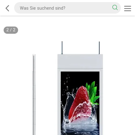
2
/
2