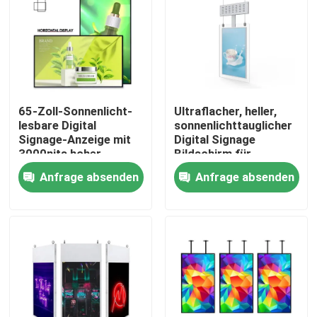
VR-Show
Über uns
65-Zoll-Sonnenlicht-
Ultraflacher, heller,
lesbare Digital
sonnenlichttauglicher
Fabrik-Ausflug
Signage-Anzeige mit
Digital Signage
3000nits hoher
Bildschirm für
Helligkeit für
Werbung
Qualitätskontrolle
Anfrage absenden
Anfrage absenden
Innenwerbung
Kontaktiere uns
Nachrichten
Blog