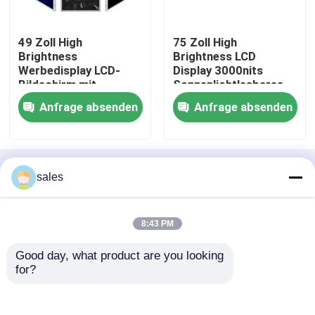
Fordern Sie ein Zitat
49 Zoll High
75 Zoll High
Brightness
Brightness LCD
Werbedisplay LCD-
Display 3000nits
Touchscreen Selbstbedienungskiosk
Bildschirm mit
Sonnenlichtlesbares
Android WLAN für
Dual-Screen Digital
Anfrage absenden
Anfrage absenden
Digital Signage
Signage für
Selbstkontrolle Kiosk
Fensterwerbung
Startseite
Über uns
Kontakt
Desktop Site
Selbstbestellungskiosk
sales
Sitemap
Datenschutz-Bestimmungen
Selbstbedienungssystem
8:43 PM
Qualität
Touchscreen Selbstbedienungskiosk
Good day, what product are you looking 
China Fabrik.Copyright © 2026 Shenzhen
Touch Screen Digital-Kiosk
for?
Shareme Electronic Technology Co., Ltd. All
Rights Reserved.
Touchscreen-Monitor-Anzeige