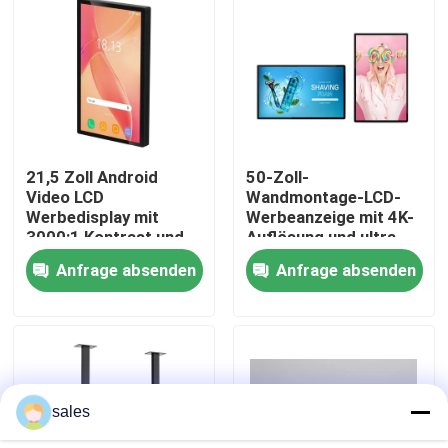
VR-Show
Über uns
21,5 Zoll Android
50-Zoll-
Fabrik-Ausflug
Video LCD
Wandmontage-LCD-
Werbedisplay mit
Werbeanzeige mit 4K-
3000:1 Kontrast und
Auflösung und ultra-
Qualitätskontrolle
schlichter Rückseite
engem Rand für
Anfrage absenden
Anfrage absenden
digitale Beschilderung
Kontaktiere uns
Nachrichten
sales
Blog