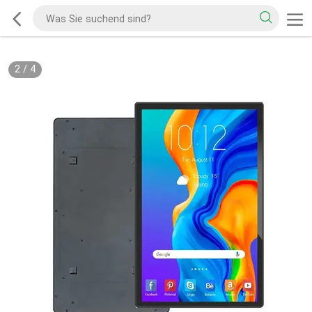
2
/
4