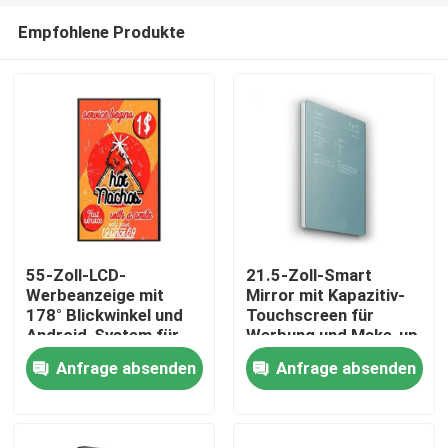
Empfohlene Produkte
55-Zoll-LCD-
21.5-Zoll-Smart
Werbeanzeige mit
Mirror mit Kapazitiv-
178° Blickwinkel und
Touchscreen für
Haus
Android-System für
Werbung und Make-up
kommerzielle digitale
Anfrage absenden
Anfrage absenden
Beschilderung
Produkte
Videos