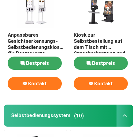
Anpassbares
Kiosk zur
Gesichtserkennungs-
Selbstbestellung auf
Selbstbedienungskiosk
dem Tisch mit
für Restaurants
Spracherkennung und
anpassbarem Logo
Bestpreis
Bestpreis
Kontakt
Kontakt
Selbstbedienungssystem
(10)