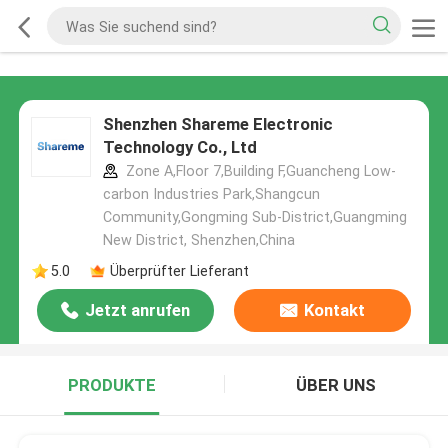
Shenzhen Shareme Electronic
Technology Co., Ltd
Zone A,Floor 7,Building F,Guancheng Low-
carbon Industries Park,Shangcun
Community,Gongming Sub-District,Guangming
New District, Shenzhen,China
5.0
Überprüfter Lieferant
Jetzt anrufen
Kontakt
PRODUKTE
ÜBER UNS