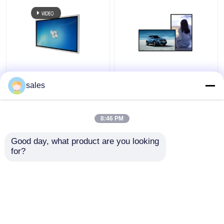
Windows 55-Zoll-
43 Zoll Kapazitiv
Touchscreen Digitales
Touchscreen Digitales
sales
Kiosk Infrarot All in One
Kiosk Wandmontiert
Computer-
128 GB SSD Speicher
Touchscreen
8:46 PM
Bestpreis
Bestpreis
Good day, what product are you looking 
for?
Kontakt
Kontakt
Sehen Sie mehr an