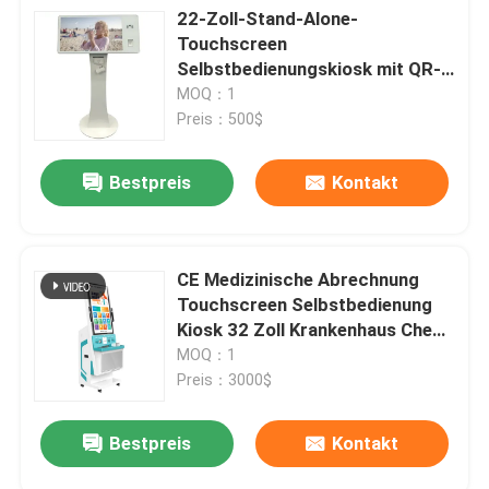
22-Zoll-Stand-Alone-
Touchscreen
Selbstbedienungskiosk mit QR-
Code-Scanner
MOQ：1
Preis：500$
Bestpreis
Kontakt
CE Medizinische Abrechnung
Touchscreen Selbstbedienung
Kiosk 32 Zoll Krankenhaus Check
In Kiosk
MOQ：1
Preis：3000$
Bestpreis
Kontakt