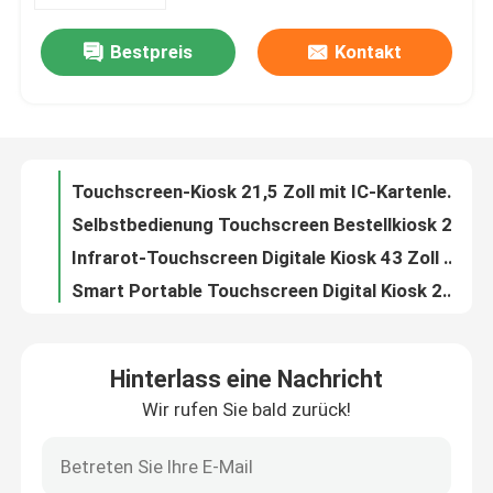
Bestpreis
Kontakt
21.5-Zoll-Stand-Alone-Touch-Bildschirm Digitales Kiosk Android-Betriebssystem Kapazitives Touch-Display
VR-Show
Touchscreen-Kiosk 21,5 Zoll mit IC-Kartenleser und QR-Code-Scanner
Selbstbedienung Touchscreen Bestellkiosk 21,5 Zoll 24 Zoll 27 Zoll Wand montiert
Über uns
Infrarot-Touchscreen Digitale Kiosk 43 Zoll 360 Grad drehbar für Werbung
Smart Portable Touchscreen Digital Kiosk 24 Zoll Bodenstand Android Tablet NFC
Fabrik-Ausflug
21.5 Zoll Wandspiegel Werbebildschirm Smart Touchscreen Make-up Spiegel
Shop Portable Standing LCD Werbe-Player 43 Zoll für die Ausstellung
Qualitätskontrolle
Industrielle Kapazitäts-Touchscreen-Monitor Anzeige LED-LCD hohe Helligkeit 43 Zoll
Kapazitiver 15,6 Zoll Touchscreen-Monitor mit Auflösung 1920x1080
Kontaktiere uns
24 Zoll eingebetteter Touchscreen Monitor LCD-Display mit HDMI-Serienanschluss
Hinterlass eine Nachricht
50 Zoll Wandmontierte Infrarot-Touchscreen-Monitor PC Ultra Narrow Edge HDMI-Anschluss
Wir rufen Sie bald zurück!
Nachrichten
Stand Alone Touchscreen Monitor 55 Zoll PC Android OS HDMI Eingang
Smart Touch Screen 55 Zoll Interaktives Flachbildschirm 16:9 Bildverhältnis
Fordern Sie ein Zitat
Multimedia-LCD-Digitalinteraktiver Whiteboard-Bildschirm 85 Zoll für den Besprechungsraum