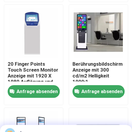
VR-Show
Über uns
Fabrik-Ausflug
20 Finger Points
Berührungsbildschirm
Touch Screen Monitor
Anzeige mit 300
Qualitätskontrolle
Anzeige mit 1920 X
cd/m2 Helligkeit
1080 Auflösung und
1000:1
300cd/m2 Helligkeit
Kontrastverhältnis und
Anfrage absenden
Anfrage absenden
Kontaktiere uns
für Kioske
breiter
Temperaturbereich
für Rechnungsstellen
Nachrichten
Blog