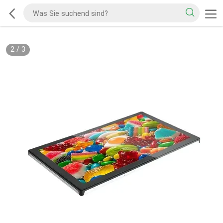
2
/
3