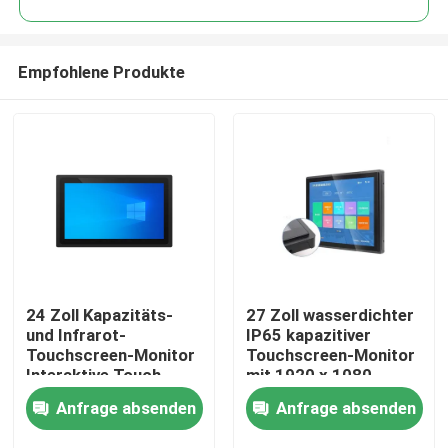
Empfohlene Produkte
24 Zoll Kapazitäts-
27 Zoll wasserdichter
Haus
und Infrarot-
IP65 kapazitiver
Touchscreen-Monitor
Touchscreen-Monitor
Interaktive Touch-
mit 1920 x 1080
Produkte
Panel All-in-One-
Auflösung
Anfrage absenden
Anfrage absenden
Touch-Computer
Videos