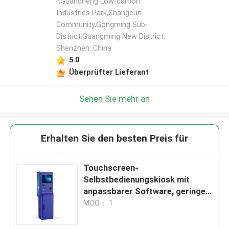
F,Guancheng Low-carbon
Industries Park,Shangcun
Community,Gongming Sub-
District,Guangming New District,
Shenzhen ,China
5.0
Überprüfter Lieferant
Sehen Sie mehr an
Erhalten Sie den besten Preis für
Touchscreen-
Selbstbedienungskiosk mit
anpassbarer Software, geringer
Wartung und Multi-Payment-
MOQ： 1
Funktionalität