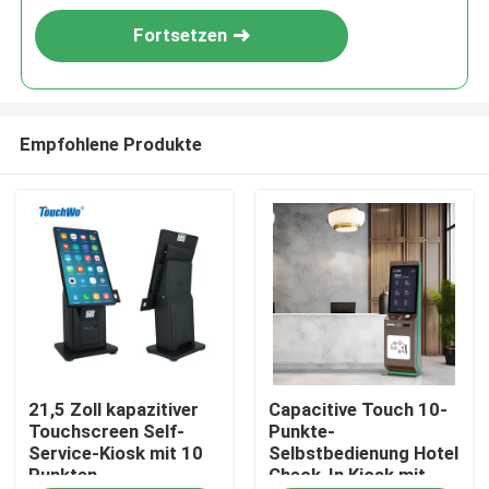
Fortsetzen
Empfohlene Produkte
Haus
21,5 Zoll kapazitiver
Capacitive Touch 10-
Produkte
Touchscreen Self-
Punkte-
Service-Kiosk mit 10
Selbstbedienung Hotel
Punkten,
Check-In Kiosk mit
Videos