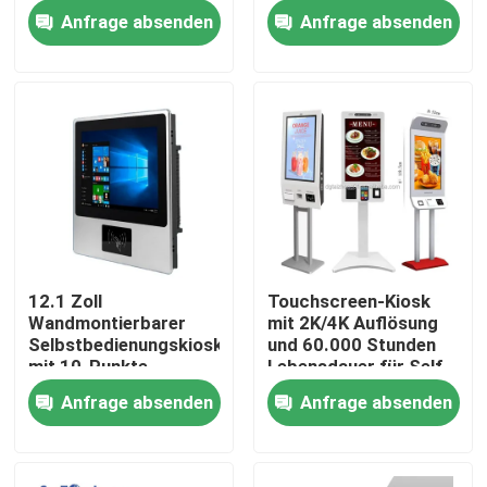
Thermodrucker und
1920x1080 Auflösung
Anfrage absenden
Anfrage absenden
POS-Halterung
und Boden Standing
Design
VR-Show
Über uns
Fabrik-Ausflug
Qualitätskontrolle
12.1 Zoll
Touchscreen-Kiosk
Wandmontierbarer
mit 2K/4K Auflösung
Kontaktiere uns
Selbstbedienungskiosk
und 60.000 Stunden
mit 10-Punkte-
Lebensdauer für Self-
Kapazität-
Service-Anwendungen
Anfrage absenden
Anfrage absenden
Nachrichten
Touchscreen für den
Innenbereich
Blog