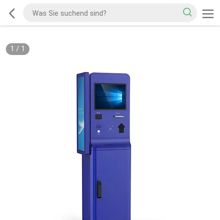
1
/
1