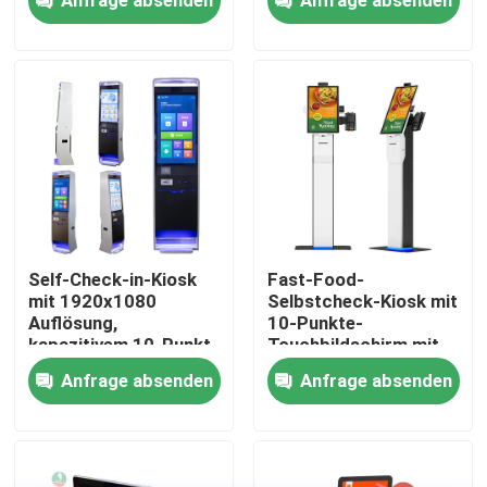
für Selbstcheck-in
Bestellsystem
VR-Show
Über uns
Fabrik-Ausflug
Qualitätskontrolle
Self-Check-in-Kiosk
Fast-Food-
mit 1920x1080
Selbstcheck-Kiosk mit
Auflösung,
10-Punkte-
Kontaktiere uns
kapazitivem 10-Punkt-
Touchbildschirm mit
Touchscreen und Intel
Auflösung 1920X1080
Anfrage absenden
Anfrage absenden
Core i5 Prozessor
und
Nachrichten
Gesichtserkennung für
Restaurants
Blog