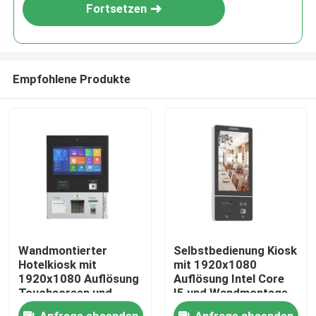
Fortsetzen
Empfohlene Produkte
Haus
Wandmontierter
Selbstbedienung Kiosk
Hotelkiosk mit
mit 1920x1080
Produkte
1920x1080 Auflösung
Auflösung Intel Core
Touchscreen und
I5 und Wandmontage
thermischem Drucker
für effizientes
Videos
Anfrage absenden
Anfrage absenden