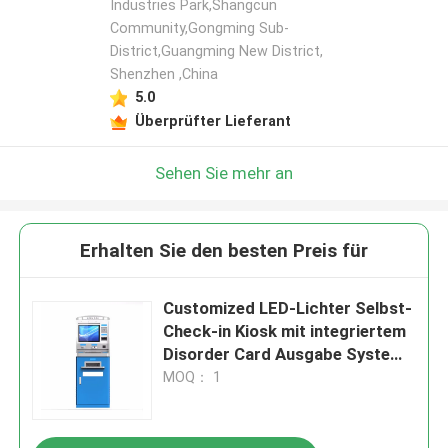
Industries Park,Shangcun
Community,Gongming Sub-
District,Guangming New District,
Shenzhen ,China
5.0
Überprüfter Lieferant
Sehen Sie mehr an
Erhalten Sie den besten Preis für
Customized LED-Lichter Selbst-
Check-in Kiosk mit integriertem
Disorder Card Ausgabe System
und Kreditkarten-Fähigkeit
MOQ： 1