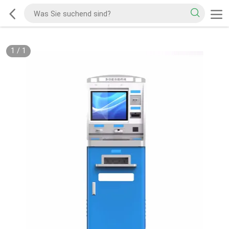
1
/
1