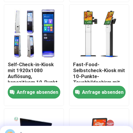
VR-Show
Über uns
Fabrik-Ausflug
Self-Check-in-Kiosk
Fast-Food-
mit 1920x1080
Selbstcheck-Kiosk mit
Qualitätskontrolle
Auflösung,
10-Punkte-
kapazitivem 10-Punkt-
Touchbildschirm mit
Touchscreen und Intel
Auflösung 1920X1080
Anfrage absenden
Anfrage absenden
Kontaktiere uns
Core i5 Prozessor
und
Gesichtserkennung für
Restaurants
Nachrichten
Blog