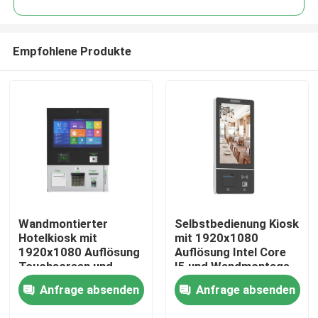
Empfohlene Produkte
Wandmontierter
Selbstbedienung Kiosk
Haus
Hotelkiosk mit
mit 1920x1080
1920x1080 Auflösung
Auflösung Intel Core
Touchscreen und
I5 und Wandmontage
Produkte
thermischem Drucker
für effizientes
Anfrage absenden
Anfrage absenden
für Selbstcheck-in
Bestellsystem
Videos