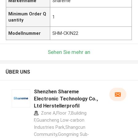
Markenname
Shareme
Minimum Order Q
1
uantity
Modellnummer
SHM-CKIN22
Sehen Sie mehr an
ÜBER UNS
Shenzhen Shareme
Electronic Technology Co.,
Ltd Herstellerprofil
Zone A,Floor 7,Building
F,Guancheng Low-carbon
Industries Park,Shangcun
Community,Gongming Sub-