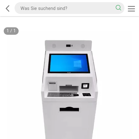
1
/
1