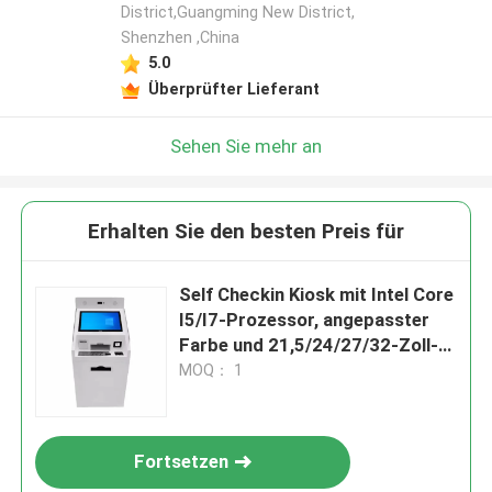
District,Guangming New District,
Shenzhen ,China
5.0
Überprüfter Lieferant
Sehen Sie mehr an
Erhalten Sie den besten Preis für
Self Checkin Kiosk mit Intel Core
I5/I7-Prozessor, angepasster
Farbe und 21,5/24/27/32-Zoll-
Bildschirm für vielseitige
MOQ： 1
Geschäftsanforderungen
Fortsetzen